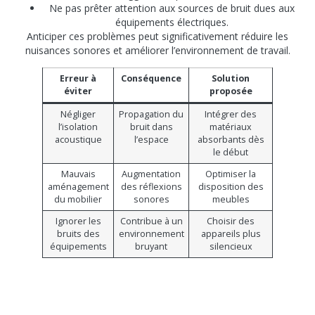
Ne pas prêter attention aux sources de bruit dues aux
équipements électriques.
Anticiper ces problèmes peut significativement réduire les
nuisances sonores et améliorer l’environnement de travail.
Erreur à
Conséquence
Solution
éviter
proposée
Négliger
Propagation du
Intégrer des
l’isolation
bruit dans
matériaux
acoustique
l’espace
absorbants dès
le début
Mauvais
Augmentation
Optimiser la
aménagement
des réflexions
disposition des
du mobilier
sonores
meubles
Ignorer les
Contribue à un
Choisir des
bruits des
environnement
appareils plus
équipements
bruyant
silencieux