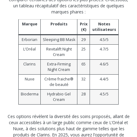
un tableau récapitulatif des caractéristiques de quelques
marques phares :
Marque
Produits
Prix
Notes
(€)
utilisateurs
Erborian
Sleeping BB Mask
29
4.5/5
L’Oréal
Revitalift Night
25
4.7/5
Cream
Clarins
Extra-Firming
65
4.6/5
Night Cream
Nuxe
Crème fraiche®
32
4.4/5
de beauté
Bioderma
Hydrabio Gel
28
4.5/5
Cream
Ces options révèlent la diversité des soins proposés, allant de
ceux accessibles à un large public comme ceux de L’Oréal et
Nuxe, à des solutions plus haut de gamme telles que les
produits de Clarins. En 2025, vous aurez l’opportunité de