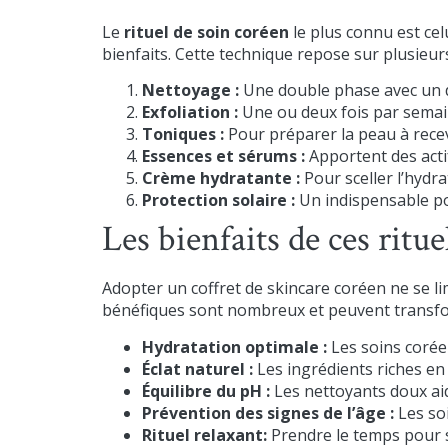
Le
rituel de soin coréen
le plus connu est cel
bienfaits. Cette technique repose sur plusieurs
Nettoyage :
Une double phase avec un dé
Exfoliation :
Une ou deux fois par semain
Toniques :
Pour préparer la peau à recev
Essences et sérums :
Apportent des actif
Crème hydratante :
Pour sceller l’hydr
Protection solaire :
Un indispensable po
Les bienfaits de ces ritu
Adopter un coffret de skincare coréen ne se limi
bénéfiques sont nombreux et peuvent transfo
Hydratation optimale :
Les soins corée
Éclat naturel :
Les ingrédients riches en
Équilibre du pH :
Les nettoyants doux aid
Prévention des signes de l’âge :
Les soi
Rituel relaxant:
Prendre le temps pour so