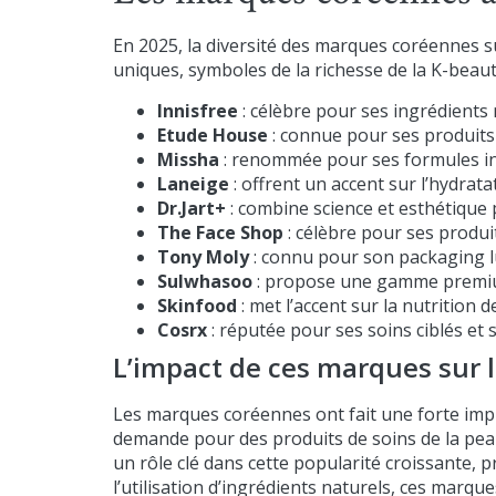
En 2025, la diversité des marques coréennes s
uniques, symboles de la richesse de la K-beau
Innisfree
: célèbre pour ses ingrédients 
Etude House
: connue pour ses produits 
Missha
: renommée pour ses formules inn
Laneige
: offrent un accent sur l’hydrat
Dr.Jart+
: combine science et esthétique 
The Face Shop
: célèbre pour ses produi
Tony Moly
: connu pour son packaging l
Sulwhasoo
: propose une gamme premium 
Skinfood
: met l’accent sur la nutrition 
Cosrx
: réputée pour ses soins ciblés et 
L’impact de ces marques sur 
Les marques coréennes ont fait une forte impre
demande pour des produits de soins de la peau
un rôle clé dans cette popularité croissante, 
l’utilisation d’ingrédients naturels, ces marq