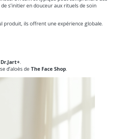
e s’initier en douceur aux rituels de soin
l produit, ils offrent une expérience globale.
s
Dr.Jart+
.
se d’aloès de
The Face Shop
.