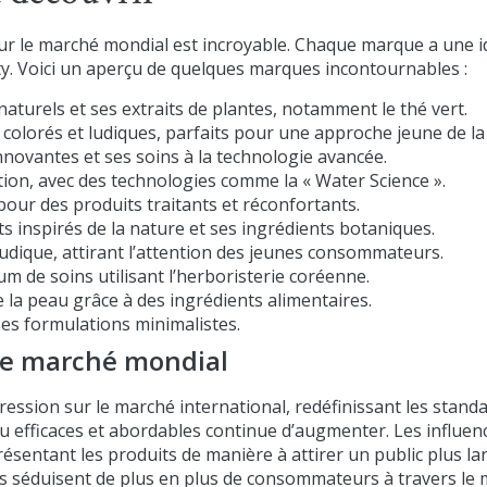
ur le marché mondial est incroyable. Chaque marque a une i
ty. Voici un aperçu de quelques marques incontournables :
naturels et ses extraits de plantes, notamment le thé vert.
colorés et ludiques, parfaits pour une approche jeune de la
ovantes et ses soins à la technologie avancée.
ation, avec des technologies comme la « Water Science ».
pour des produits traitants et réconfortants.
ts inspirés de la nature et ses ingrédients botaniques.
udique, attirant l’attention des jeunes consommateurs.
de soins utilisant l’herboristerie coréenne.
de la peau grâce à des ingrédients alimentaires.
ses formulations minimalistes.
le marché mondial
ssion sur le marché international, redéfinissant les standard
 efficaces et abordables continue d’augmenter. Les influen
présentant les produits de manière à attirer un public plus l
ues séduisent de plus en plus de consommateurs à travers le