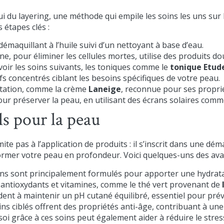
ui du layering, une méthode qui empile les soins les uns sur 
 étapes clés :
maquillant à l’huile suivi d’un nettoyant à base d’eau.
e, pour éliminer les cellules mortes, utilise des produit
oir les soins suivants, les toniques comme le
tonique Etud
s concentrés ciblant les besoins spécifiques de votre peau.
atation, comme la crème
Laneige
, reconnue pour ses propri
ur préserver la peau, en utilisant des écrans solaires com
els pour la peau
te pas à l’application de produits : il s’inscrit dans une dém
rmer votre peau en profondeur. Voici quelques-uns des ava
ns sont principalement formulés pour apporter une hydratati
 antioxydants et vitamines, comme le thé vert provenant de
ent à maintenir un pH cutané équilibré, essentiel pour prév
ns ciblés offrent des propriétés anti-âge, contribuant à une 
i grâce à ces soins peut également aider à réduire le stress