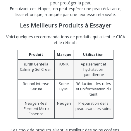
pour protéger la peau.
En suivant ces étapes, on peut espérer une peau éclatante,
lisse et unique, marquée par une jeunesse retrouvée.
Les Meilleurs Produits à Essayer
Voici quelques recommandations de produits qui allient le CICA
et le rétinol :
Produit
Marque
Utilisation
iUNIK Centella
iUNIK
Apaisement et
Calming Gel Cream
hydratation
quotidienne
Retinol Intense
Some
Réduction des rides
Serum
By Mi
et uniformisation du
teint
Neogen Real
Neogen
Préparation de la
Ferment Micro
peau avant les soins
Essence
Ces choix de produits allient le meilleur des soins coréens,