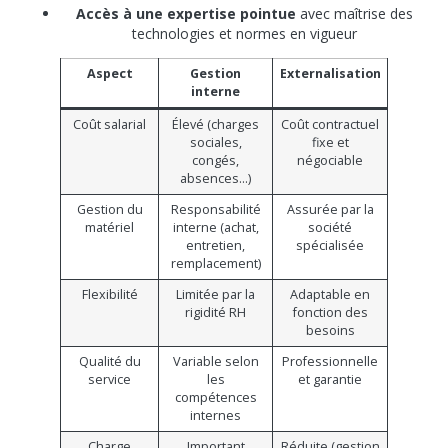
Accès à une expertise pointue
avec maîtrise des
technologies et normes en vigueur
Aspect
Gestion
Externalisation
interne
Coût salarial
Élevé (charges
Coût contractuel
sociales,
fixe et
congés,
négociable
absences…)
Gestion du
Responsabilité
Assurée par la
matériel
interne (achat,
société
entretien,
spécialisée
remplacement)
Flexibilité
Limitée par la
Adaptable en
rigidité RH
fonction des
besoins
Qualité du
Variable selon
Professionnelle
service
les
et garantie
compétences
internes
Charge
Important
Réduite (gestion