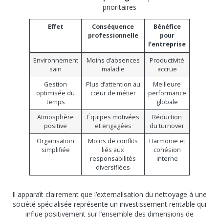
prioritaires
Effet
Conséquence
Bénéfice
professionnelle
pour
l’entreprise
Environnement
Moins d’absences
Productivité
sain
maladie
accrue
Gestion
Plus d’attention au
Meilleure
optimisée du
cœur de métier
performance
temps
globale
Atmosphère
Équipes motivées
Réduction
positive
et engagées
du turnover
Organisation
Moins de conflits
Harmonie et
simplifiée
liés aux
cohésion
responsabilités
interne
diversifiées
Il apparaît clairement que l’externalisation du nettoyage à une
société spécialisée représente un investissement rentable qui
influe positivement sur l’ensemble des dimensions de